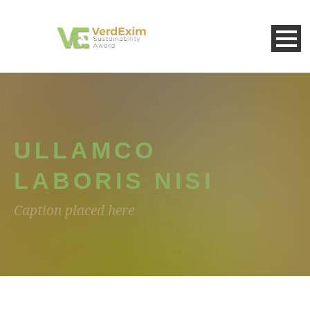
ULLAMCO
LABORIS NISI
Caption placed here