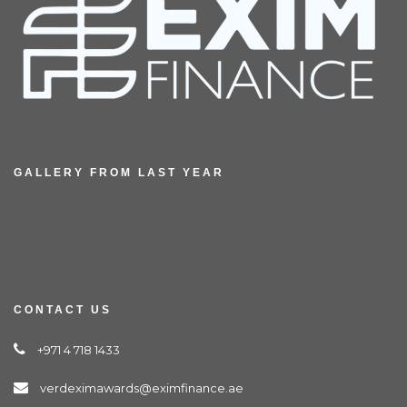
GALLERY FROM LAST YEAR
CONTACT US
+971 4 718 1433
verdeximawards@eximfinance.ae