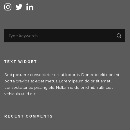
TEXT WIDGET
Sed posuere consectetur est at lobortis. Donec id elit non mi
porta gravida at eget metus. Lorem ipsum dolor sit amet,
consectetur adipiscing elit. Nullam id dolor id nibh ultricies
vehicula ut id elit.
RECENT COMMENTS